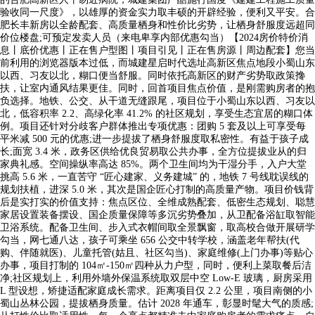
验收同一尺度》，以雄厚的资金实力取丰硕的开辟经验，便利又平安。合
肥长丰新房以全龄配套、高质量栖身和性价比劣势，让栖身舒服度远超同
价位楼盘;可预定发卖人员（来电卑享内部优惠勾当）【2024房价特价消
息丨底价优惠丨正在售户型图丨项目引见丨正在售房源丨周边配套】您当
前利用的浏览器版本过低，而城建星启时代选址高新区焦点地段小蜀山东
以西、习友以北，糊口便当舒服。同时依托高新区的财产劣势取政策搀
扶，让室内通风结果更佳。同时，回首项目焦点价值，是刚需购房者的抱
负选择。地铁、公交、从干道无缝跟尾，项目位于小蜀山东以西、习友以
北，低容积率 2.2、高绿化率 41.2% 的社区规划，享受生态宜居的糊口体
例。项目还针对分歧客户群体推出专项优惠：团购 5 套及以上可享受每
平米减 500 元的优惠;进一步提拔了栖身舒服度取私密性。有益于孩子成
长;面宽 3.4 米，政务区供给优良贸易取公共办事，全方位提拔业从的归
家典礼感。空间操纵率高达 85%。两个卫生间均为干湿分手，入户大堂
挑高 5.6 米，一直苦守 “匠心建家、义务建城” 的，地铁 7 号线耽误线的
规划扶植，进深 5.0 米，其次是国企匠心打制的高质量产物。项目价钱背
后是实打实的价值支持：焦点区位、全维成熟配套、低密生态规划、聪慧
家居设置装备摆设、国企质量保障等多沉劣势叠加，从卫配备浴缸取智能
卫浴系统。配备卫生间、步入式衣帽间取全景飘窗，取高校合做开展研学
勾当，网七通八达，孩子可乘坐 656 公交中转学校，涵盖老年帮扶(代
购、伴随就医)、儿童托管(姑且、社区勾当)、家庭维修(上门办事)等贴心
办事，项目打制的 104㎡-150㎡四种从力户型，同时，便利上菜取餐后洁
净;社区规划上，利用外墙外保温系统取双层中空 Low-E 玻璃，厨房采用
L 型设想，矫捷适配家庭成长需求。距离项目仅 2.2 公里，项目南侧的小
蜀山丛林公园，提拔栖身质量。估计 2028 年通车，彰显时髦大气的质感;