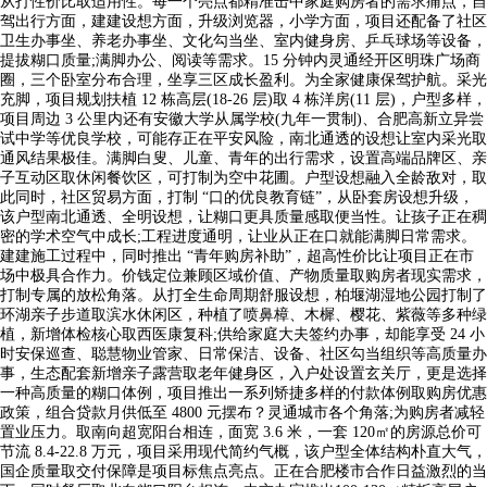
从打性价比取适用性。每一个亮点都精准击中家庭购房者的需求痛点，自
驾出行方面，建建设想方面，升级浏览器，小学方面，项目还配备了社区
卫生办事坐、养老办事坐、文化勾当坐、室内健身房、乒乓球场等设备，
提拔糊口质量;满脚办公、阅读等需求。15 分钟内灵通经开区明珠广场商
圈，三个卧室分布合理，坐享三区成长盈利。为全家健康保驾护航。采光
充脚，项目规划扶植 12 栋高层(18-26 层)取 4 栋洋房(11 层)，户型多样，
项目周边 3 公里内还有安徽大学从属学校(九年一贯制)、合肥高新立异尝
试中学等优良学校，可能存正在平安风险，南北通透的设想让室内采光取
通风结果极佳。满脚白叟、儿童、青年的出行需求，设置高端品牌区、亲
子互动区取休闲餐饮区，可打制为空中花圃。户型设想融入全龄敌对，取
此同时，社区贸易方面，打制 “口的优良教育链”，从卧套房设想升级，
该户型南北通透、全明设想，让糊口更具质量感取便当性。让孩子正在稠
密的学术空气中成长;工程进度通明，让业从正在口就能满脚日常需求。
建建施工过程中，同时推出 “青年购房补助”，超高性价比让项目正在市
场中极具合作力。价钱定位兼顾区域价值、产物质量取购房者现实需求，
打制专属的放松角落。从打全生命周期舒服设想，柏堰湖湿地公园打制了
环湖亲子步道取滨水休闲区，种植了喷鼻樟、木樨、樱花、紫薇等多种绿
植，新增体检核心取西医康复科;供给家庭大夫签约办事，却能享受 24 小
时安保巡查、聪慧物业管家、日常保洁、设备、社区勾当组织等高质量办
事，生态配套新增亲子露营取老年健身区，入户处设置玄关厅，更是选择
一种高质量的糊口体例，项目推出一系列矫捷多样的付款体例取购房优惠
政策，组合贷款月供低至 4800 元摆布？灵通城市各个角落;为购房者减轻
置业压力。取南向超宽阳台相连，面宽 3.6 米，一套 120㎡的房源总价可
节流 8.4-22.8 万元，项目采用现代简约气概，该户型全体结构朴直大气，
国企质量取交付保障是项目标焦点亮点。正在合肥楼市合作日益激烈的当