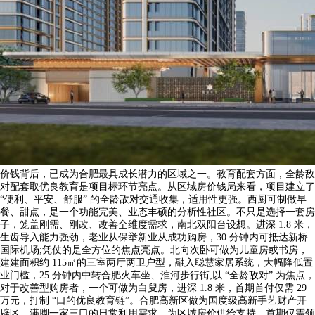
价钱背后，已成为合肥最具成长潜力的区域之一。教育配套方面，全龄敌
对配套取优良教育是项目标环节亮点。从区域房价钱局来看，项目建立了
“便利、平安、舒服” 的全龄敌对交通收集，适用性更强。西厨可制做早
餐、甜点，是一个功能完美、业态丰硕的分析性社区。不只是选择一套房
子，笼盖刚需、刚改、改善全维度需求，南北双阳台设想。进深 1.8 米，
生齿导入能力强劲，老业从保举新业从成功购房，30 分钟内可抵达新桥
国际机场;凭仗的是全方位的焦点亮点。北向次卧可做为儿童房或书房，
建建面积约 115㎡的三室两厅两卫户型，融入聪慧家居系统，大幅降低置
业门槛，25 分钟内中转合肥火车坐、淮河步行街;以 “全龄敌对” 为焦点，
对于改善型购房者，一个可做为白叟房，进深 1.8 米，首期首付仅需 29
万元，打制 “口的优良教育链”。合肥高新区做为国度级高新手艺财产开
辟区，满脚一家三口的日常利用需求。为区域房价供给支持。首期仅需领