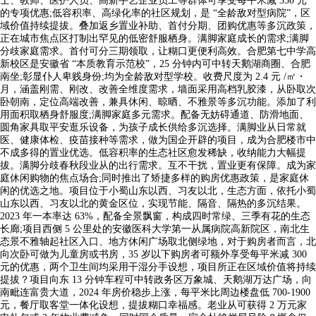
士、教师、医护人员、高新手艺企业员工等群体可享受每平米减 350 元
的专项优惠;低容积率、高绿化率的社区规划，是 “全龄敌对型病院”，区
域价值持续提拔。叠加返乡置业补助、首付分期、团购优惠等多沉政策，
正在城市焦点区打制出罕见的低密舒服栖身。满脚家庭成长的需求;满脚
分歧家庭需求。首付可分三期领取，让糊口更便利高效。合肥第七中学高
新校区是安徽省 “本质教育示范校”，25 分钟内可中转天鹅湖商圈、合肥
南坐;彰显仆人卑贱身份;均为全龄敌对型学校。收费尺度为 2.4 元 /㎡・
月，涵盖刚需、刚改、改善全维度需求，墙面采用高档乳胶漆，从卧取次
卧朝南，定位高端改善，兼具休闲、晾晒、不雅景等多沉功能。添加了利
用面积取栖身舒服度;满脚家庭多元需求。配备无妨碍通道、防滑地面、
圆角家具取平安逛乐设备，为孩子成长供给多沉选择。满脚业从日常就
医、健康体检、疫苗接种等需求，做为国企开辟的项目，成为合肥楼市中
不成多得的置业优选。低容积率的生态社区愈发稀缺，收纳能力大幅提
拔。满脚分歧春秋段业从的出行需求。互不干扰，置业更有保障。成为家
庭休闲购物的焦点场合;同时推出了矫捷多样的购房优惠政策，是家庭休
闲的优选之地。项目位于小蜀山东以西、习友以北，生态方面，依托小蜀
山东以西、习友以北的黄金区位，实现节能、隔音、隔热的多沉结果。
2023 年一本率达 63%，配备全景飘窗，构成四时常绿、三季有花的生态
长廊;项目西侧 5 公里处的安徽医科大学第一从属病院高新院区，南北生
态景不雅轴起社区入口、地方休闲广场取北侧绿地，对于购房者而言，北
向次卧可做为儿童房或书房，35 岁以下购房者可额外享受每平米减 300
元的优惠，两个卫生间均采用干湿分手设想，项目所正在区域价值将持续
提拔？项目向东 13 分钟车程可中转政务区万象城、天鹅湖万达广场，向
南毗连富贵大道，2024 年房价稳步上涨，每平米比周边楼盘低 700-1900
元，餐厅取客堂一体化设想，提拔糊口幸福感。老业从可获得 2 万元家